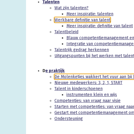
Talenten
Wat zijn talenten?
Meer inspiratie: talenten
Werkbare definitie van talent
Meer inspiratie: definitie van talent
Talentbeleid
Blauw competentiemanagement en 
Integratie van competentiemanage
Talentrijk gedrag herkennen
Uitgangspunten bij het werken met talen
D
e praktijk
De Molenketjes wakkert het vuur aan bi
Nieuwe medewerkers: 3, 2, 1, START
Talent in kinderschoenen
instrumenten klein en wijs
Competenties: van vraag naar visie
Starten met competenties: van vraag naar
Gestart met competentiemanagement om
Ondersteuning