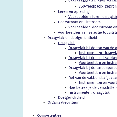
Voorbeelden en instrumente
360-feedback- gegrond
Leren en opleiding
Voorbeelden: leren en oplei
Doorstroom en uitstroom
Voorbeelden: doorstroom en
Voorbeelden
: van selectie tot uits
Draagvlak en doelgerichtheid
Draagvlak
Draagvlak bij de top van de o
Instrumenten: draagvla
Draagvlak bij de medewerke
Voorbeelden en instru
Draagvlak bij de tussenpers
Voorbeelden en instru
Rol van de vakbondsafgevaa
Instrumenten en voor
Hoe betrek je de verschillend
Instrumenten: draagvlak
Doelgerichtheid
Organisatiecultuur
Competenties