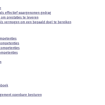
e
als effectief waargenomen gedrag
om prestaties te leveren
als vermogen om een bepaald doel te bereiken
ompetenties
competenties
competenties
ompetenties
n
nboek
agement openbare besturen