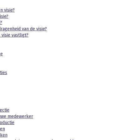
n visie?
isie?
e?
ragenheid van de visie?
visie vastligt?
ie
ties
ectie
ieuwe medewerker
oductie
ken
kken