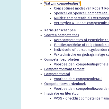
Wat zijn competenties?
Conceptueel model van Robert Ro
Spencer en Spencer: competentie 
Mulder: competentie als vermogen 
Vermeylen & Heene: competentie 
Kerneigenschappen
Soorten competenties
Kerncompetenties of generieke c
Functiespecifieke of rolgebonden 
Individuele of persoonsgebonden 
Vaktechnische en gedragsmatige c
Competentieprofielen
Voorbeelden: competentieprofiele
Competentiemanagement
Competentietaal
Voorbeelden: competentietaal
Competentiewoordenboek
Voorbeelden: competentiewoorde
Inspiratie en literatuur
VVSG - Checklist competentieman