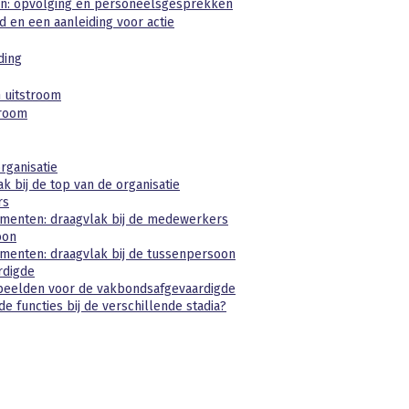
n: opvolging en personeelsgesprekken
 en een aanleiding voor actie
ding
 uitstroom
troom
rganisatie
k bij de top van de organisatie
rs
menten: draagvlak bij de medewerkers
oon
menten: draagvlak bij de tussenpersoon
rdigde
beelden voor de vakbondsafgevaardigde
e functies bij de verschillende stadia?