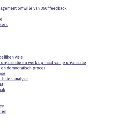
nagement omwille van 360°feedback
ie
kers
delijken visie
 organisatie en werk op maat van je organisatie
ef en democratisch proces
yse
n-baten analyse
at
pak
ren
elen