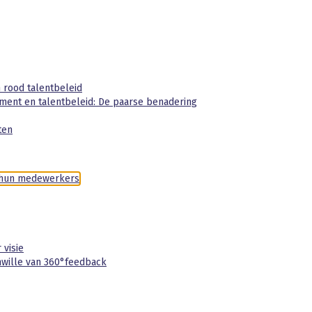
rood talentbeleid
ment en talentbeleid: De paarse benadering
ten
j hun medewerkers
 visie
wille van 360°feedback