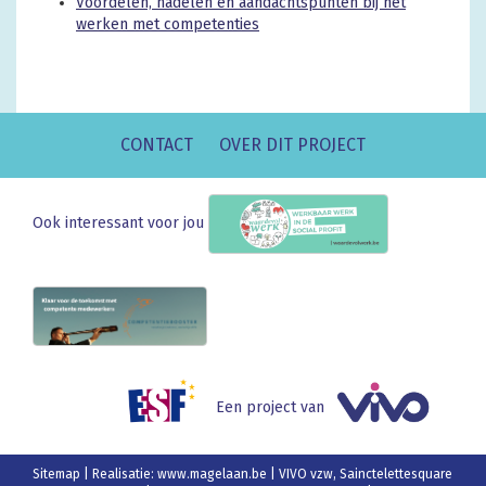
Voordelen, nadelen en aandachtspunten bij het
werken met competenties
CONTACT
OVER DIT PROJECT
Ook interessant voor jou
Een project van
Sitemap
| Realisatie:
www.magelaan.be
| VIVO vzw, Sainctelettesquare