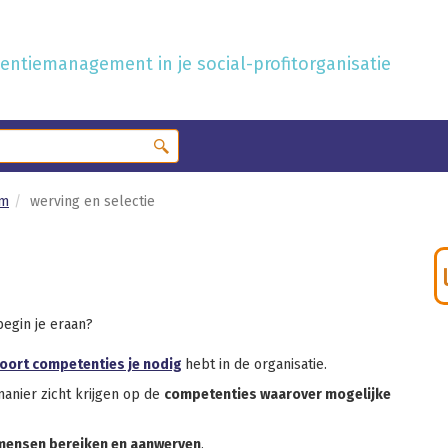
ntiemanagement in je social-profitorganisatie
om
werving en selectie
begin je eraan?
oort competenties je nodig
hebt in de organisatie.
manier zicht krijgen op de
competenties waarover mogelijke
 mensen bereiken en aanwerven
.