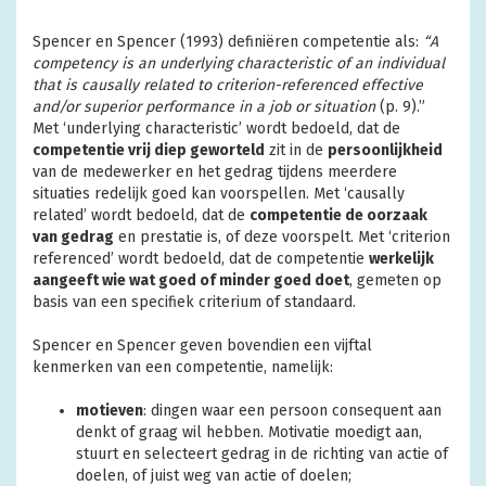
Spencer en Spencer (1993) definiëren competentie als:
“A
competency is an underlying characteristic of an individual
that is causally related to criterion-referenced effective
and/or superior performance in a job or situation
(p. 9).”
Met ‘underlying characteristic’ wordt bedoeld, dat de
competentie vrij diep geworteld
zit in de
persoonlijkheid
van de medewerker en het gedrag tijdens meerdere
situaties redelijk goed kan voorspellen. Met ‘causally
related’ wordt bedoeld, dat de
competentie de oorzaak
van gedrag
en prestatie is, of deze voorspelt. Met ‘criterion
referenced’ wordt bedoeld, dat de competentie
werkelijk
aangeeft wie wat goed of minder goed doet
, gemeten op
basis van een specifiek criterium of standaard.
Spencer en Spencer geven bovendien een vijftal
kenmerken van een competentie, namelijk:
motieven
: dingen waar een persoon consequent aan
denkt of graag wil hebben. Motivatie moedigt aan,
stuurt en selecteert gedrag in de richting van actie of
doelen, of juist weg van actie of doelen;