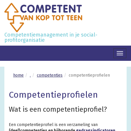
Competentiemanagement in je social-
profitorganisatie
Toggl
naviga
home
.
competenties
competentieprofielen
Competentieprofielen
Wat is een competentieprofiel?
Een competentieprofiel is een verzameling van
(deel)competenties en bijhorende
gedragsindicatoren
,