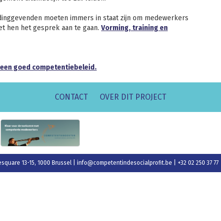
eidinggevenden moeten immers in staat zijn om medewerkers
t hen het gesprek aan te gaan.
Vorming, training en
r een goed competentiebeleid.
CONTACT
OVER DIT PROJECT
esquare 13-15, 1000 Brussel |
info@competentindesocialprofit.be
| +32 02 250 37 77