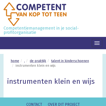
Competentiemanagement in je social-
profitorganisatie
Toggl
naviga
home
.
de praktijk
talent in kinderschoenen
instrumenten klein en wijs
instrumenten klein en wijs
CONTACT
OVER DIT PROJECT