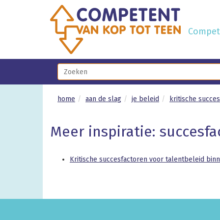
Compete
home
aan de slag
je beleid
kritische succe
Meer inspiratie: succesf
Kritische succesfactoren voor talentbeleid bin