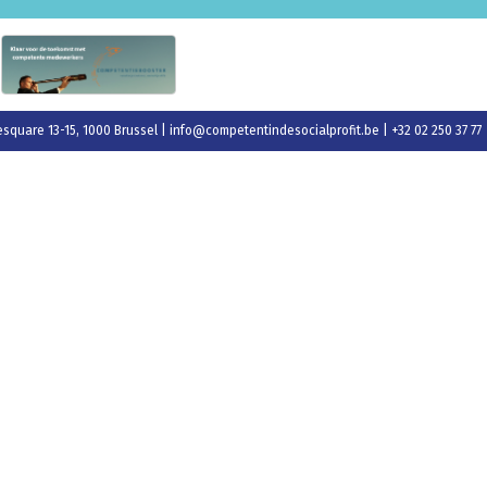
esquare 13-15, 1000 Brussel |
info@competentindesocialprofit.be
| +32 02 250 37 77