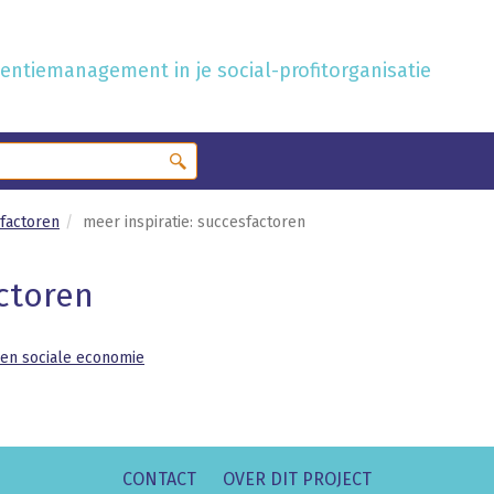
ntiemanagement in je social-profitorganisatie
sfactoren
meer inspiratie: succesfactoren
actoren
nen sociale economie
CONTACT
OVER DIT PROJECT