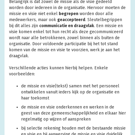
Belangrijk is dat zowel de missie als de visie gedeeld
worden door iedereen in de organisatie. Hiervoor moeten de
missie en visie niet enkel
begrepen
worden door alle
medewerkers, maar ook
geaccepteerd
. Sleutelbegrippen
bij dit alles zijn
communicatie en draagvlak
. Een missie en
visie komen enkel tot hun recht als deze gecommuniceerd
wordt naar alle betrokkenen, zowel binnen als buiten de
organisatie. Door voldoende participatie bij het tot stand
komen van de missie en visie te voorzien, werk je aan het
draagvlak.
Verschillende acties kunnen hierbij helpen. Enkele
voorbeelden:
de missie en visie(tekst) samen met het personeel
ontwikkelen vanuit ieders kijk op de organisatie en
haar toekomst
de missie en visie onderkennen en werken in de
geest van deze gemeenschappelijkheid en elkaar hier
regelmatig op wijzen of aanspreken
bij selectie rekening houden met de bestaande missie
en visie en bij aanwerving de missie en visie duidelijk