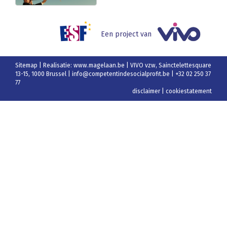
Een project van
Sitemap
| Realisatie:
www.magelaan.be
| VIVO vzw, Sainctelettesquare
13-15, 1000 Brussel |
info@competentindesocialprofit.be
| +32 02 250 37
77
disclaimer
|
cookiestatement