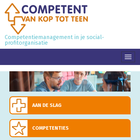
Competentiemanagement in je social-
profitorganisatie
Toggl
naviga
AAN DE SLAG
COMPETENTIES