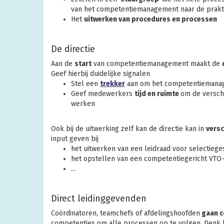
van het competentiemanagement naar de prakt
Het
uitwerken van procedures en processen
De directie
Aan de
start
van competentiemanagement maakt de
Geef hierbij duidelijke signalen
Stel een
trekker
aan om het competentiemanag
Geef medewerkers
tijd en ruimte
om de versch
werken
Ook bij de uitwerking zelf kan de directie kan in
versc
input geven bij
het uitwerken van een leidraad voor selectieg
het opstellen van een competentiegericht VTO
...
Direct leidinggevenden
Coördinatoren, teamchefs of afdelingshoofden
gaan c
competenties om alle processen op te volgen. Denk h