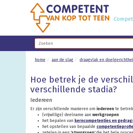
Compete
home
aan de slag
draagvlak en doelgerichthe
Hoe betrek je de verschil
verschillende stadia?
Iedereen
Er zijn verschillende manieren om
iedereen
te betre
(vrijwillige) deelname aan
werkgroepen
het bepalen van
kerncompetenties en gedrag
het opstellen van bepaalde
competentieprofi
zetelen in een
'stuurgroep'
die het hele proce