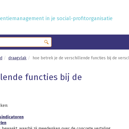
ntiemanagement in je social-profitorganisatie
id
draagvlak
hoe betrek je de verschillende functies bij de versc
lende functies bij de
kken:
sindicatoren
elen
s bewaakt, waarbij zij meedenken over de concrete vertaling