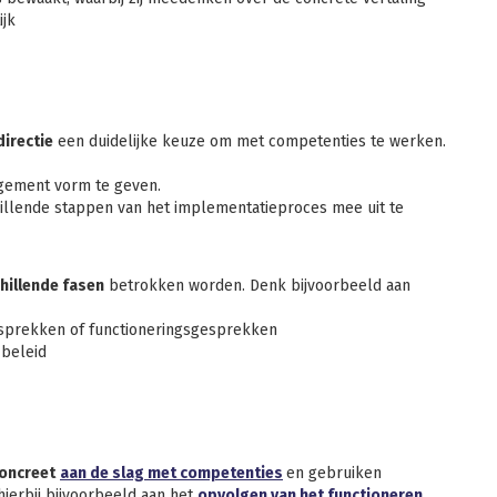
ijk
directie
een duidelijke keuze om met competenties te werken.
ement vorm te geven.
illende stappen van het implementatieproces mee uit te
hillende fasen
betrokken worden. Denk bijvoorbeeld aan
esprekken of functioneringsgesprekken
-beleid
oncreet
aan de slag met competenties
en gebruiken
ierbij bijvoorbeeld aan het
opvolgen van het functioneren